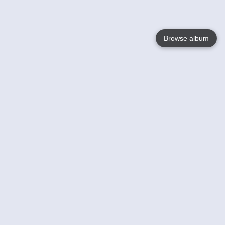
Browse album
Language
English
Nederlands
Français
Jouw
Help
Lees Meer