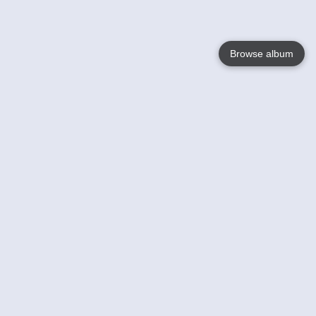
Browse album
Language
English
Nederlands
Français
Jouw
Help
Lees Meer