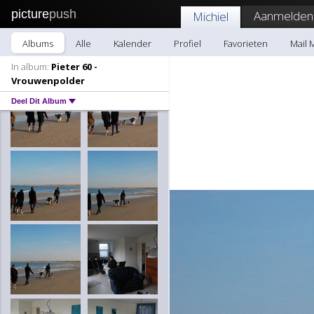
picture
push
Aanmelden
Michiel
Albums
Alle
Kalender
Profiel
Favorieten
Mail 
In album:
Pieter 60 -
Vrouwenpolder
Deel Dit Album