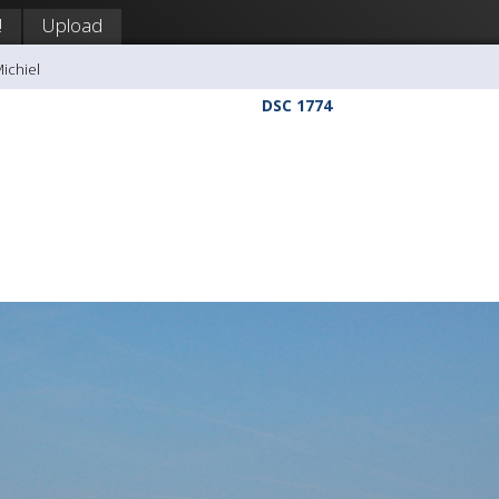
!
Upload
Michiel
DSC 1774