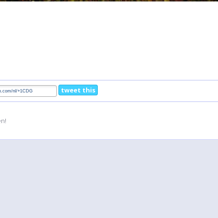
tweet this
en!