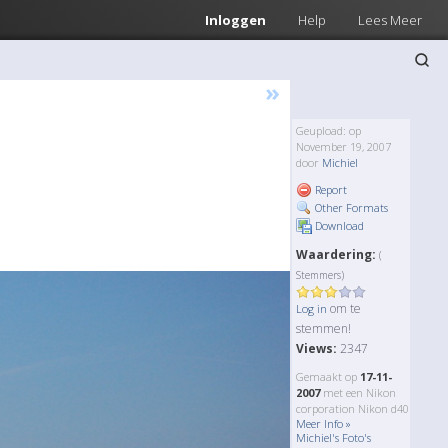
Inloggen
Help
Lees Meer
»
Geupload: op
November 19, 2007
door
Michiel
Report
Other Formats
Download
Waardering:
(
Stemmers)
om te
Log in
stemmen!
Views:
2347
Gemaakt op
17-11-
2007
met een Nikon
corporation Nikon d40
Meer Info »
Michiel's Foto's