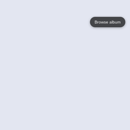
Browse album
Language
English
Nederlands
Français
Jouw
Help
Lees Meer