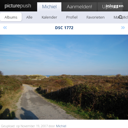
picture
push
Michiel
Aanmelden!
Upload
Inloggen
Albums
Alle
Kalender
Profiel
Favorieten
Mail Mic
«
»
DSC 1772
Geupload: op November 19, 2007 door
Michiel