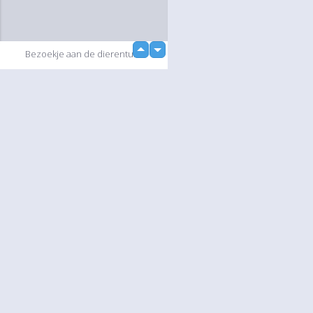
up
Bezoekje aan de dierentuin.
down
Diashow
Language
Jouw
English
Help
Nederlands
Lees Meer
Français