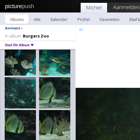
picture
push
Aanmelden
Michiel
Albums
Alle
Kalender
Profiel
Favorieten
Mail 
«
Animals
»
In album:
Burgers Zoo
Deel Dit Album