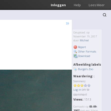
Inloggen
Help
Lees Meer
»
Geupload: op
November 19, 2007
door
Michiel
Report
Other Formats
Download
Afbeelding labels
Burgers Zoo
Waardering:
(
Stemmers)
om te
Log in
stemmen!
Views:
1513
Gemaakt op
05-09-
2007
met een Nikon