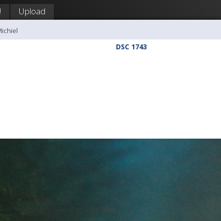
!
Upload
Michiel
DSC 1743