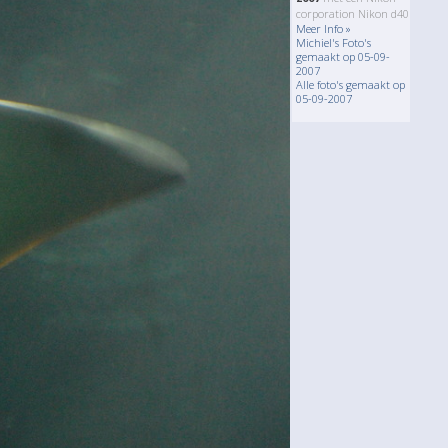
corporation Nikon d40
Meer Info »
Michiel's Foto's
gemaakt op 05-09-
2007
Alle foto's gemaakt op
05-09-2007