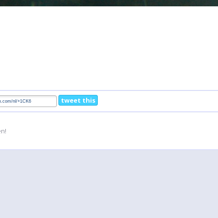
tweet this
en!