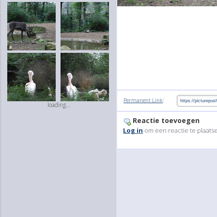
:
Permanent Link
loading...
Reactie toevoegen
Log in
om een reactie te plaats