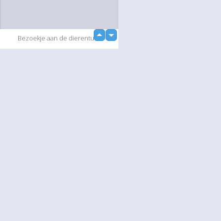
up
Bezoekje aan de dierentuin.
down
loading...
Diashow
Language
Jouw
English
Help
Nederlands
Lees Meer
Français
loading...