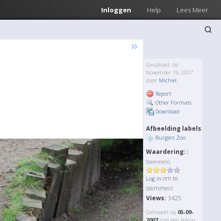
Inloggen
Help
Lees Meer
»
Geupload: op
November 19, 2007
door
Michiel
Report
Other Formats
Download
Afbeelding labels
Burgers Zoo
Waardering:
(
Stemmers)
om te
Log in
stemmen!
Views:
3425
Gemaakt op
05-09-
2007
met een Nikon