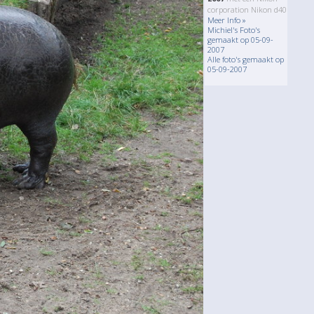
corporation Nikon d40
Meer Info »
Michiel's Foto's
gemaakt op 05-09-
2007
Alle foto's gemaakt op
05-09-2007