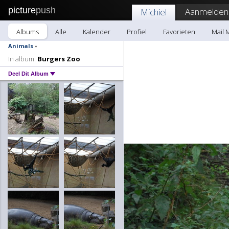
picture
push
Aanmelden
Michiel
Albums
Alle
Kalender
Profiel
Favorieten
Mail 
Animals
»
In album:
Burgers Zoo
Deel Dit Album