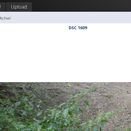
!
Upload
Michiel
DSC 1609