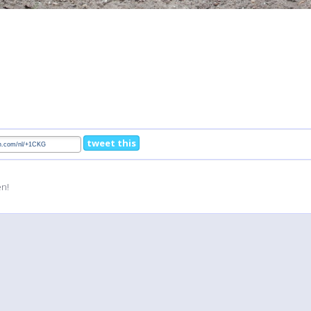
tweet this
en!