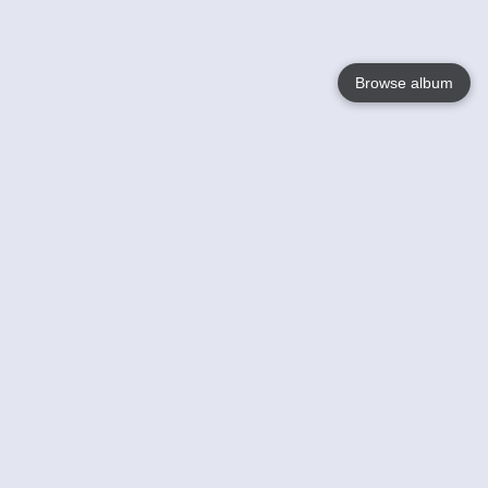
Browse album
Language
English
Nederlands
Français
Jouw
Help
Lees Meer