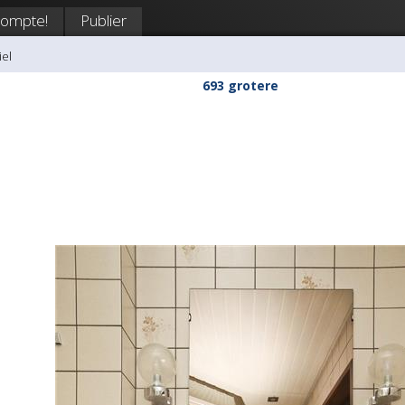
compte!
Publier
iel
693 grotere