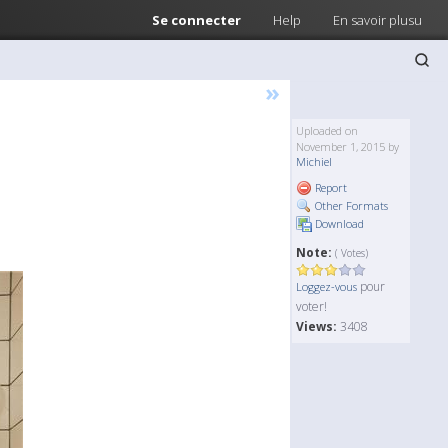
Se connecter
Help
En savoir plusu
»
Uploaded on
November 1, 2015 by
Michiel
Report
Other Formats
Download
Note:
( Votes)
pour
Loggez-vous
voter!
Views:
3408