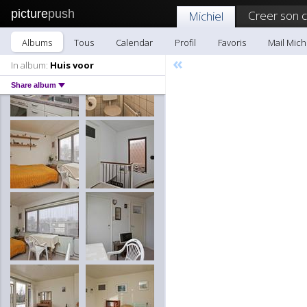
picture
push
Creer son 
Michiel
Albums
Tous
Calendar
Profil
Favoris
Mail Mich
«
In album:
Huis voor
Share album