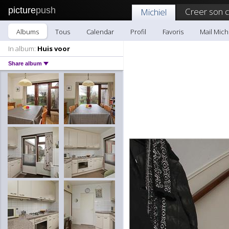
picture
push
Creer son 
Michiel
Albums
Tous
Calendar
Profil
Favoris
Mail Mich
In album:
Huis voor
Share album