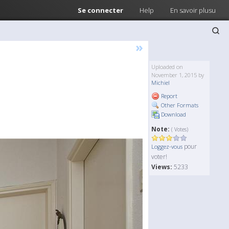
Se connecter
Help
En savoir plusu
»
Uploaded on
November 1, 2015 by
Michiel
Report
Other Formats
Download
Note:
( Votes)
pour
Loggez-vous
voter!
Views:
5233