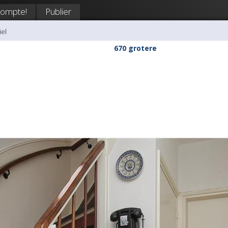
compte!
Publier
iel
670 grotere