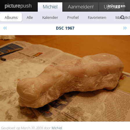
picture
push
Michiel
Aanmelden!
Upload
Inloggen
Albums
Alle
Kalender
Profiel
Favorieten
Mail Mic
«
»
DSC 1967
Geupload: op March 30, 2008 door
Michiel