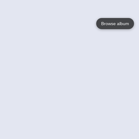
Browse album
Language
English
Nederlands
Français
Jouw
Help
Lees Meer