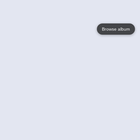
Browse album
Language
English
Nederlands
Français
Jouw
Help
Lees Meer