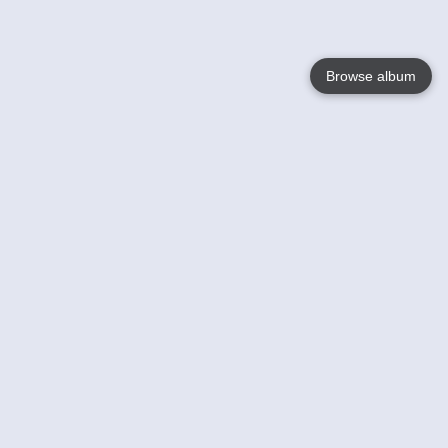
Browse album
Language
English
Nederlands
Français
Votre / vos
Help
En savoir plusu