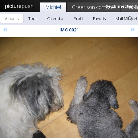
picture
push
Michiel
Creer son compte!
Se connecter
Publi
Albums
Tous
Calendar
Profil
Favoris
Mail Michiel
«
»
IMG 0021