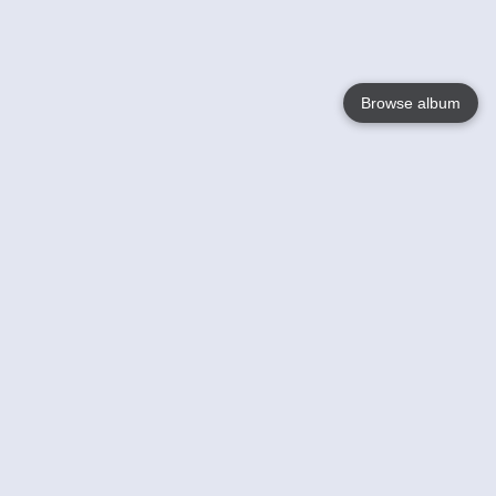
Browse album
Language
English
Nederlands
Français
Votre / vos
Help
En savoir plusu