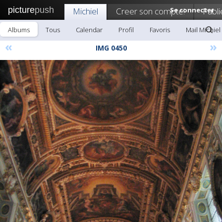
picture
push
Michiel
Creer son compte!
Se connecter
Publi
Albums
Tous
Calendar
Profil
Favoris
Mail Michiel
«
»
IMG 0450